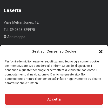
Caserta
Viale Melvin Jones, 12
Tel:
39 0823 329970
Apri mappa
Gestisci Consenso Cookie
Cologno Monzese (MI)
Per fornire le migliori esperienze, utilizziamo tecnologie come i cookie
per memorizzare e/o accedere alle informazioni del dispositivo. Il
Corso Roma, 186
consenso a queste tecnologie ci permetterà di elaborare dati come il
comportamento di navigazione o ID unici su questo sito. Non
Tel:
+39 039 791339
acconsentire o ritirare il consenso può influire negativamente su alcune
caratteristiche e funzioni.
Apri mappa
Accetta