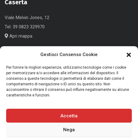
Caserta
Viale Melvin Jones, 12
Tel:
39 0823 329970
Apri mappa
Gestisci Consenso Cookie
Cologno Monzese (MI)
Per fornire le migliori esperienze, utilizziamo tecnologie come i cookie
per memorizzare e/o accedere alle informazioni del dispositivo. Il
Corso Roma, 186
consenso a queste tecnologie ci permetterà di elaborare dati come il
comportamento di navigazione o ID unici su questo sito. Non
Tel:
+39 039 791339
acconsentire o ritirare il consenso può influire negativamente su alcune
caratteristiche e funzioni.
Apri mappa
Accetta
Nega
Copyright 2025 Trans Audio Video S.r.l. - P.IVA 01675270613