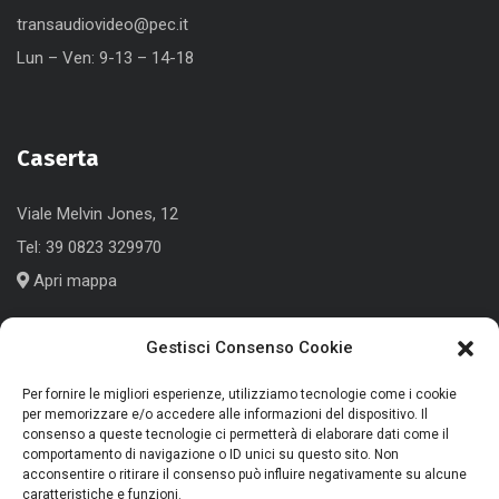
transaudiovideo@pec.it
Lun – Ven: 9-13 – 14-18
Caserta
Viale Melvin Jones, 12
Tel:
39 0823 329970
Apri mappa
Gestisci Consenso Cookie
Cologno Monzese (MI)
Per fornire le migliori esperienze, utilizziamo tecnologie come i cookie
per memorizzare e/o accedere alle informazioni del dispositivo. Il
consenso a queste tecnologie ci permetterà di elaborare dati come il
Corso Roma, 186
comportamento di navigazione o ID unici su questo sito. Non
Tel:
+39 039 791339
acconsentire o ritirare il consenso può influire negativamente su alcune
caratteristiche e funzioni.