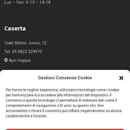
Lun – Ven: 9-13 – 14-18
Caserta
Viale Melvin Jones, 12
Tel:
39 0823 329970
Apri mappa
Gestisci Consenso Cookie
Cologno Monzese (MI)
Per fornire le migliori esperienze, utilizziamo tecnologie come i cookie
per memorizzare e/o accedere alle informazioni del dispositivo. Il
Corso Roma, 186
consenso a queste tecnologie ci permetterà di elaborare dati come il
comportamento di navigazione o ID unici su questo sito. Non
Tel:
+39 039 791339
acconsentire o ritirare il consenso può influire negativamente su alcune
caratteristiche e funzioni.
Apri mappa