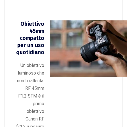
Obiettivo
45mm
compatto
per un uso
quotidiano
Un obiettivo
luminoso che
non ti rallenta:
RF 45mm
F1.2 STM è il
primo
obiettivo
Canon RF
f/1.2 a pesare