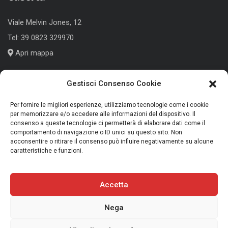
Viale Melvin Jones, 12
Tel:
39 0823 329970
Apri mappa
Gestisci Consenso Cookie
Cologno Monzese (MI)
Per fornire le migliori esperienze, utilizziamo tecnologie come i cookie
per memorizzare e/o accedere alle informazioni del dispositivo. Il
Corso Roma, 186
consenso a queste tecnologie ci permetterà di elaborare dati come il
comportamento di navigazione o ID unici su questo sito. Non
Tel:
+39 039 791339
acconsentire o ritirare il consenso può influire negativamente su alcune
caratteristiche e funzioni.
Apri mappa
Accetta
Nega
Copyright 2025 Trans Audio Video S.r.l. - P.IVA 01675270613
Privacy Policy
|
Cookie Policy
|
Termini e Condizioni