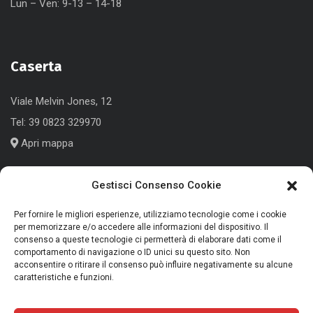
Lun – Ven: 9-13 – 14-18
Caserta
Viale Melvin Jones, 12
Tel:
39 0823 329970
Apri mappa
Gestisci Consenso Cookie
Cologno Monzese (MI)
Per fornire le migliori esperienze, utilizziamo tecnologie come i cookie
per memorizzare e/o accedere alle informazioni del dispositivo. Il
Corso Roma, 186
consenso a queste tecnologie ci permetterà di elaborare dati come il
comportamento di navigazione o ID unici su questo sito. Non
Tel:
+39 039 791339
acconsentire o ritirare il consenso può influire negativamente su alcune
caratteristiche e funzioni.
Apri mappa