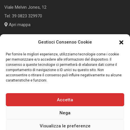
Viale Melvin Jones, 12
Tel:
39 0823 329970
Apri mappa
Gestisci Consenso Cookie
Cologno Monzese (MI)
Per fornire le migliori esperienze, utilizziamo tecnologie come i cookie
per memorizzare e/o accedere alle informazioni del dispositivo. Il
consenso a queste tecnologie ci permetterà di elaborare dati come il
Corso Roma, 186
comportamento di navigazione o ID unici su questo sito. Non
Tel:
+39 039 791339
acconsentire o ritirare il consenso può influire negativamente su alcune
caratteristiche e funzioni.
Apri mappa
Accetta
Nega
Copyright 2025 Trans Audio Video S.r.l. - P.IVA 01675270613
Privacy Policy
|
Cookie Policy
|
Termini e Condizioni
Visualizza le preferenze