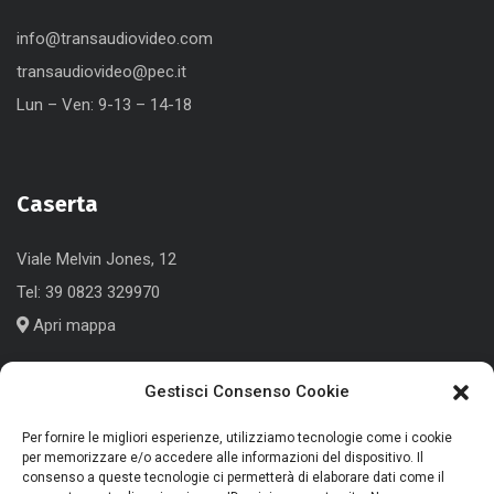
info@transaudiovideo.com
transaudiovideo@pec.it
Lun – Ven: 9-13 – 14-18
Caserta
Viale Melvin Jones, 12
Tel:
39 0823 329970
Apri mappa
Gestisci Consenso Cookie
Cologno Monzese (MI)
Per fornire le migliori esperienze, utilizziamo tecnologie come i cookie
per memorizzare e/o accedere alle informazioni del dispositivo. Il
consenso a queste tecnologie ci permetterà di elaborare dati come il
Corso Roma, 186