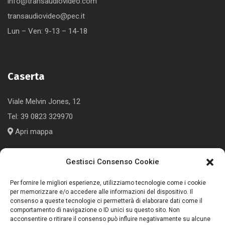
info@transaudiovideo.com
transaudiovideo@pec.it
Lun – Ven: 9-13 – 14-18
Caserta
Viale Melvin Jones, 12
Tel:
39 0823 329970
Apri mappa
Gestisci Consenso Cookie
Cologno Monzese (MI)
Per fornire le migliori esperienze, utilizziamo tecnologie come i cookie
per memorizzare e/o accedere alle informazioni del dispositivo. Il
consenso a queste tecnologie ci permetterà di elaborare dati come il
Corso Roma, 186
comportamento di navigazione o ID unici su questo sito. Non
Tel:
+39 039 791339
acconsentire o ritirare il consenso può influire negativamente su alcune