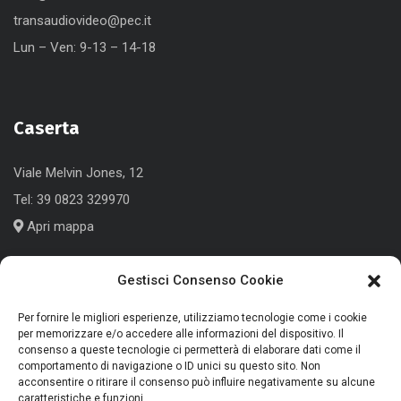
transaudiovideo@pec.it
Lun – Ven: 9-13 – 14-18
Caserta
Viale Melvin Jones, 12
Tel:
39 0823 329970
Apri mappa
Gestisci Consenso Cookie
Cologno Monzese (MI)
Per fornire le migliori esperienze, utilizziamo tecnologie come i cookie
per memorizzare e/o accedere alle informazioni del dispositivo. Il
consenso a queste tecnologie ci permetterà di elaborare dati come il
Corso Roma, 186
comportamento di navigazione o ID unici su questo sito. Non
Tel:
+39 039 791339
acconsentire o ritirare il consenso può influire negativamente su alcune
caratteristiche e funzioni.