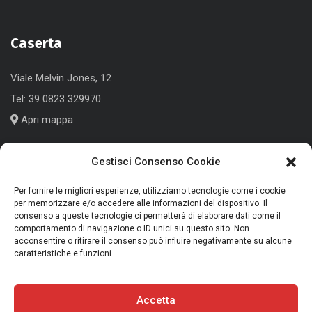
Caserta
Viale Melvin Jones, 12
Tel:
39 0823 329970
Apri mappa
Gestisci Consenso Cookie
Cologno Monzese (MI)
Per fornire le migliori esperienze, utilizziamo tecnologie come i cookie
per memorizzare e/o accedere alle informazioni del dispositivo. Il
Corso Roma, 186
consenso a queste tecnologie ci permetterà di elaborare dati come il
comportamento di navigazione o ID unici su questo sito. Non
Tel:
+39 039 791339
acconsentire o ritirare il consenso può influire negativamente su alcune
caratteristiche e funzioni.
Apri mappa
Accetta