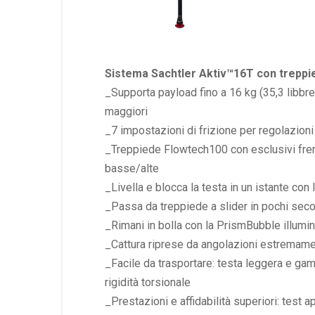
Sistema Sachtler Aktiv™16T con treppi
_Supporta
payload
fino a 16 kg (35,3 libbr
maggiori
_7 impostazioni di frizione per regolazioni
_Treppiede Flowtech100 con esclusivi freni
basse/alte
_Livella e blocca la testa in un istante co
_Passa da treppiede a slider in pochi sec
_Rimani in bolla con la PrismBubble illumin
_Cattura riprese da angolazioni estremame
_Facile da trasportare: testa leggera e ga
rigidità torsionale
_Prestazioni e affidabilità superiori: test 