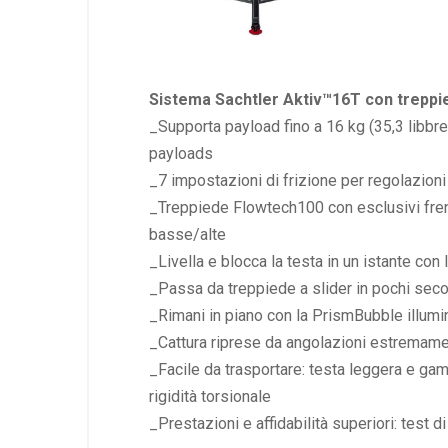
Sistema Sachtler Aktiv™16T con treppi
_Supporta
payload
fino a 16 kg (35,3 libbr
payloads
_7 impostazioni di frizione per regolazioni
_Treppiede Flowtech100 con esclusivi freni
basse/alte
_Livella e blocca la testa in un istante co
_Passa da treppiede a slider in pochi sec
_Rimani in piano con la PrismBubble illumin
_Cattura riprese da angolazioni estremame
_Facile da trasportare: testa leggera e ga
rigidità torsionale
_Prestazioni e affidabilità superiori: test 