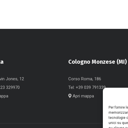
ta
Cologno Monzese (MI)
vin Jones, 12
Corso Roma, 186
823 329970
Tel:
+39 039 791339
appa
Apri mappa
Per fornire 
memorizzare
tecnologie c
unici su que