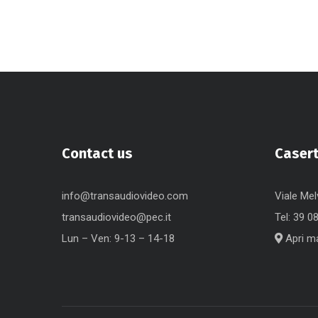
Contact us
Caser
info@transaudiovideo.com
Viale Mel
transaudiovideo@pec.it
Tel:
39 0
Lun – Ven: 9-13 – 14-18
Apri m