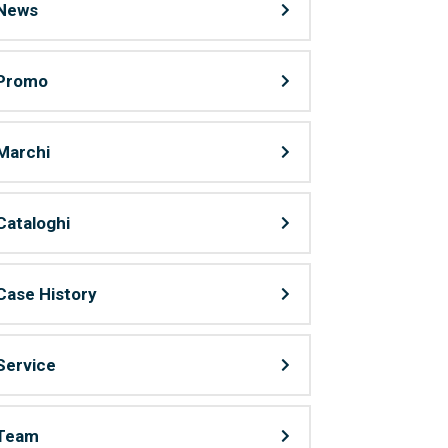
News
Promo
Marchi
Cataloghi
Case History
Service
Team