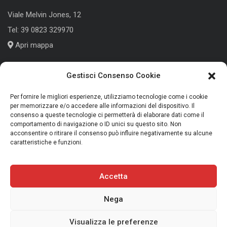
Viale Melvin Jones, 12
Tel:
39 0823 329970
Apri mappa
Gestisci Consenso Cookie
Cologno Monzese (MI)
Per fornire le migliori esperienze, utilizziamo tecnologie come i cookie
per memorizzare e/o accedere alle informazioni del dispositivo. Il
Corso Roma, 186
consenso a queste tecnologie ci permetterà di elaborare dati come il
comportamento di navigazione o ID unici su questo sito. Non
Tel:
+39 039 791339
acconsentire o ritirare il consenso può influire negativamente su alcune
caratteristiche e funzioni.
Apri mappa
Accetta
Nega
Copyright 2025 Trans Audio Video S.r.l. - P.IVA 01675270613
Privacy Policy
|
Cookie Policy
|
Termini e Condizioni
Visualizza le preferenze