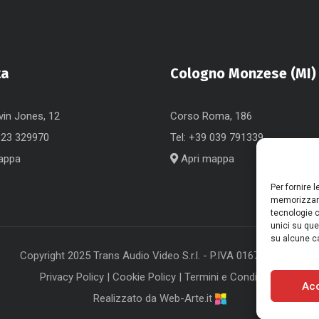
ta
Cologno Monzese (MI)
vin Jones, 12
Corso Roma, 186
823 329970
Tel:
+39 039 791339
appa
Apri mappa
Per fornire 
memorizzare
tecnologie c
unici su que
su alcune ca
Copyright 2025 Trans Audio Video S.r.l. - P.IVA 01675270613
Privacy Policy
|
Cookie Policy
|
Termini e Condizioni
Ac
Realizzato da Web-Arte.it