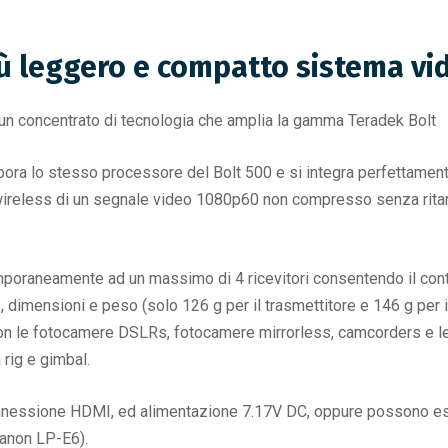
iù leggero e compatto sistema vi
, un concentrato di tecnologia che amplia la gamma Teradek Bolt
ora lo stesso processore del Bolt 500 e si integra perfettament
wireless di un segnale video 1080p60 non compresso senza ritard
poraneamente ad un massimo di 4 ricevitori consentendo il contro
dimensioni e peso (solo 126 g per il trasmettitore e 146 g per il
zo con le fotocamere DSLRs, fotocamere mirrorless, camcorders e l
rig e gimbal.
nnessione HDMI, ed alimentazione 7.17V DC, oppure possono esse
anon LP-E6).