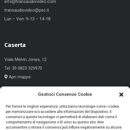
info@transaudiovideo.com
transaudiovideo@pec.it
Lun – Ven: 9-13 – 14-18
Caserta
Viale Melvin Jones, 12
Tel:
39 0823 329970
Apri mappa
Gestisci Consenso Cookie
Cologno Monzese (MI)
Per fornire le migliori esperienze, utilizziamo tecnologie come i cookie
per memorizzare e/o accedere alle informazioni del dispositivo. Il
consenso a queste tecnologie ci permetterà di elaborare dati come il
Corso Roma, 186
comportamento di navigazione o ID unici su questo sito. Non
Tel:
+39 039 791339
acconsentire o ritirare il consenso può influire negativamente su alcune