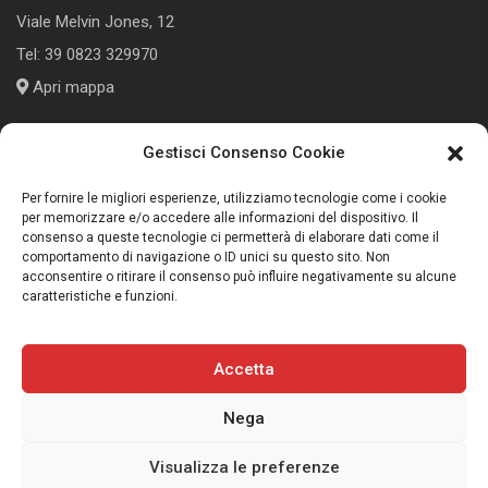
Viale Melvin Jones, 12
Tel:
39 0823 329970
Apri mappa
Gestisci Consenso Cookie
Cologno Monzese (MI)
Per fornire le migliori esperienze, utilizziamo tecnologie come i cookie
per memorizzare e/o accedere alle informazioni del dispositivo. Il
consenso a queste tecnologie ci permetterà di elaborare dati come il
Corso Roma, 186
comportamento di navigazione o ID unici su questo sito. Non
Tel:
+39 039 791339
acconsentire o ritirare il consenso può influire negativamente su alcune
caratteristiche e funzioni.
Apri mappa
Accetta
Nega
Copyright 2025 Trans Audio Video S.r.l. - P.IVA 01675270613
Privacy Policy
|
Cookie Policy
|
Termini e Condizioni
Visualizza le preferenze